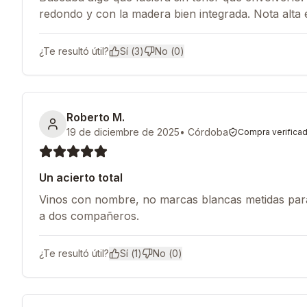
redondo y con la madera bien integrada. Nota alta 
¿Te resultó útil?
Sí (
3
)
No (
0
)
Roberto M.
19 de diciembre de 2025
•
Córdoba
Compra verifica
Un acierto total
Vinos con nombre, no marcas blancas metidas para
a dos compañeros.
¿Te resultó útil?
Sí (
1
)
No (
0
)