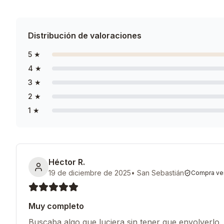
Distribución de valoraciones
5
★
4
★
3
★
2
★
1
★
Héctor R.
19 de diciembre de 2025
•
San Sebastián
Compra ver
Muy completo
Buscaba algo que luciera sin tener que envolverlo. 