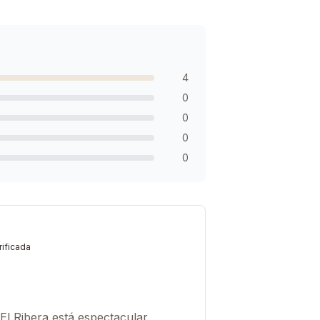
4
0
0
0
0
ificada
El Ribera está espectacular,