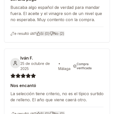
Buscaba algo español de verdad para mandar
fuera. El aceite y el vinagre son de un nivel que
no esperaba. Muy contento con la compra.
¿Te resultó útil?
Sí (
0
)
No (
2
)
Iván F.
25 de octubre de
•
Compra
verificada
2025
Málaga
Nos encantó
La selección tiene criterio, no es el típico surtido
de relleno. El año que viene caerá otro.
¿Te resultó útil?
Sí (
0
)
No (
0
)