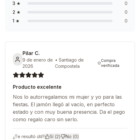
3
★
0
2
★
0
1
★
0
Pilar C.
9 de enero de
•
Santiago de
Compra
verificada
2026
Compostela
Producto excelente
Nos lo autorregalamos mi mujer y yo para las
fiestas. El jamón llegó al vacío, en perfecto
estado y con muy buena presencia. Da el pego
como regalo caro sin serlo.
¿Te resultó útil?
Sí (
2
)
No (
0
)