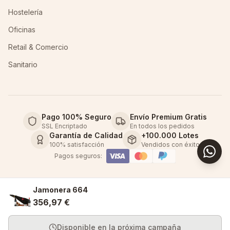
Hostelería
Oficinas
Retail & Comercio
Sanitario
Pago 100% Seguro
Envío Premium Gratis
SSL Encriptado
En todos los pedidos
Garantía de Calidad
+100.000 Lotes
100% satisfacción
Vendidos con éxito
Pagos seguros:
Jamonera 664
356,97 €
©
2026
Comprigur Lotes y Cestas de Navidad
Aviso Legal
Privacidad
Cookies
Condiciones
Disponible en la próxima campaña