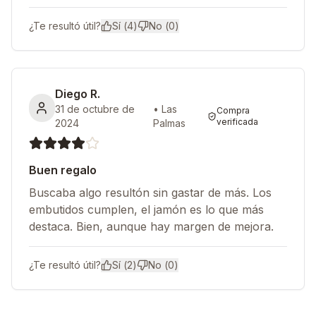
¿Te resultó útil?
Sí (
4
)
No (
0
)
Diego R.
31 de octubre de
•
Las
Compra
verificada
2024
Palmas
Buen regalo
Buscaba algo resultón sin gastar de más. Los
embutidos cumplen, el jamón es lo que más
destaca. Bien, aunque hay margen de mejora.
¿Te resultó útil?
Sí (
2
)
No (
0
)