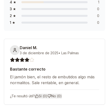
4
★
1
3
★
0
2
★
0
1
★
0
Daniel M.
3 de diciembre de 2025
•
Las Palmas
Bastante correcto
El jamón bien, el resto de embutidos algo más
normalitos. Sale rentable, en general.
¿Te resultó útil?
Sí (
0
)
No (
0
)