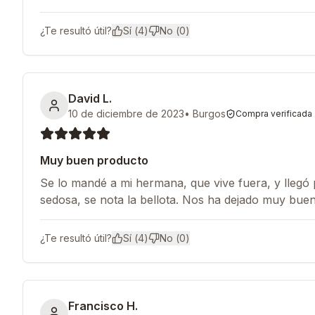
¿Te resultó útil?
Sí (
4
)
No (
0
)
David L.
10 de diciembre de 2023
•
Burgos
Compra verificada
Muy buen producto
Se lo mandé a mi hermana, que vive fuera, y llegó p
sedosa, se nota la bellota. Nos ha dejado muy bue
¿Te resultó útil?
Sí (
4
)
No (
0
)
Francisco H.