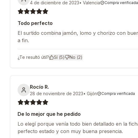
4 de diciembre de 2023
•
Valencia
Compra verificada
Todo perfecto
El surtido combina jamón, lomo y chorizo con buen 
a fin.
¿Te resultó útil?
Sí (
5
)
No (
2
)
Rocío R.
28 de noviembre de 2023
•
Gijón
Compra verificada
De lo mejor que he pedido
Lo elegí porque venía todo bien detallado en la fich
perfecto estado y con muy buena presencia.