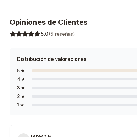
Opiniones de Clientes
5.0
(
5
reseñas)
Distribución de valoraciones
5
★
4
★
3
★
2
★
1
★
Teresa H.